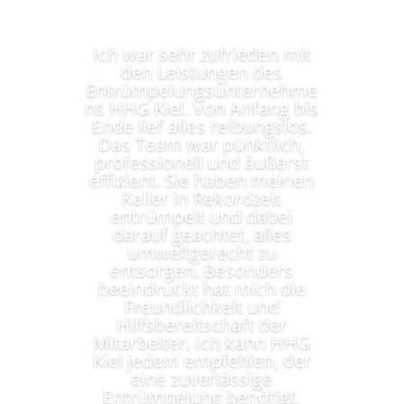
Ich war sehr zufrieden mit
den Leistungen des
Entrümpelungsunternehme
ns HHG Kiel. Von Anfang bis
Ende lief alles reibungslos.
Das Team war pünktlich,
professionell und äußerst
effizient. Sie haben meinen
Keller in Rekordzeit
entrümpelt und dabei
darauf geachtet, alles
umweltgerecht zu
entsorgen. Besonders
beeindruckt hat mich die
Freundlichkeit und
Hilfsbereitschaft der
Mitarbeiter. Ich kann HHG
Kiel jedem empfehlen, der
eine zuverlässige
Entrümpelung benötigt.